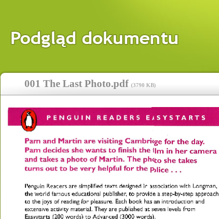
001 The Last Photo.pdf
(
3790 KB
)