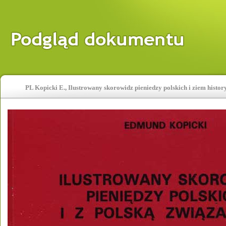
PL Kopicki E., Ilustrowany skorowidz pieniedzy polskich i ziem history