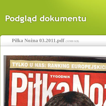
Piłka Nożna 03.2011.pdf
(
31988 KB
)