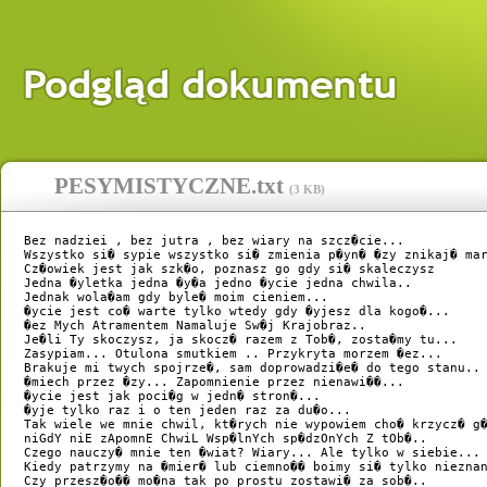
PESYMISTYCZNE.txt
(
3 KB
)
 Bez nadziei , bez jutra , bez wiary na szcz�cie... 

 Wszystko si� sypie wszystko si� zmienia p�yn� �zy znikaj� mar
 Cz�owiek jest jak szk�o, poznasz go gdy si� skaleczysz

 Jedna �yletka jedna �y�a jedno �ycie jedna chwila..

 Jednak wola�am gdy byle� moim cieniem... 

 �ycie jest co� warte tylko wtedy gdy �yjesz dla kogo�... 

 �ez Mych Atramentem Namaluje Sw�j Krajobraz..

 Je�li Ty skoczysz, ja skocz� razem z Tob�, zosta�my tu...

 Zasypiam... Otulona smutkiem .. Przykryta morzem �ez...

 Brakuje mi twych spojrze�, sam doprowadzi�e� do tego stanu..

 �miech przez �zy... Zapomnienie przez nienawi��...

 �ycie jest jak poci�g w jedn� stron�...

 �yje tylko raz i o ten jeden raz za du�o...

 Tak wiele we mnie chwil, kt�rych nie wypowiem cho� krzycz� g�
 niGdY niE zApomnE ChwiL Wsp�lnYch sp�dzOnYch Z tOb�..

 Czego nauczy� mnie ten �wiat? Wiary... Ale tylko w siebie... 
 Kiedy patrzymy na �mier� lub ciemno�� boimy si� tylko nieznan
 Czy przesz�o�� mo�na tak po prostu zostawi� za sob�..
