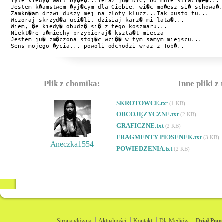
 Tyle kiedy� wart by�e�...Teraz ju� NIC, bo mnie straci�e�... 
 Jestem k�amstwem �yj�cym dla Ciebie, wi�c mo�esz si� schowa�.
 Zamkn�am drzwi duszy mej na zloty klucz...Tak pusto tu...

 Wczoraj skrzyd�a uci�li, dzisiaj karz� mi lata�...

 Wiem, �e kiedy� obudz� si� z tego koszmaru...

 Niekt�re u�miechy przybieraj� kszta�t miecza

 Jestem ju� zm�czona stoj�c wci�� w tym samym miejscu...

Plik z chomika:
Inne pliki z
SKROTOWCE.txt
(1 KB)
OBCOJĘZYCZNE.txt
(2 KB)
GRAFICZNE.txt
(2 KB)
FRAGMENTY PIOSENEK.txt
(3 KB)
Aneczka1554
POWIEDZENIA.txt
(2 KB)
Strona główna
Aktualności
Kontakt
Dla Mediów
Dział
Pom