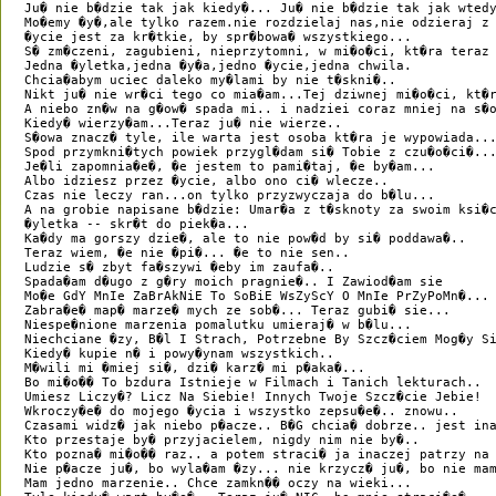
 Ju� nie b�dzie tak jak kiedy�... Ju� nie b�dzie tak jak wtedy
 Mo�emy �y�,ale tylko razem.nie rozdzielaj nas,nie odzieraj z 
 �ycie jest za kr�tkie, by spr�bowa� wszystkiego... 

 S� zm�czeni, zagubieni, nieprzytomni, w mi�o�ci, kt�ra teraz 
 Jedna �yletka,jedna �y�a,jedno �ycie,jedna chwila.

 Chcia�abym uciec daleko my�lami by nie t�skni�..

 Nikt ju� nie wr�ci tego co mia�am...Tej dziwnej mi�o�ci, kt�r
 A niebo zn�w na g�ow� spada mi.. i nadziei coraz mniej na s�o
 Kiedy� wierzy�am...Teraz ju� nie wierze..

 S�owa znacz� tyle, ile warta jest osoba kt�ra je wypowiada...
 Spod przymkni�tych powiek przygl�dam si� Tobie z czu�o�ci�...
 Je�li zapomnia�e�, �e jestem to pami�taj, �e by�am...

 Albo idziesz przez �ycie, albo ono ci� wlecze..

 Czas nie leczy ran...on tylko przyzwyczaja do b�lu...

 A na grobie napisane b�dzie: Umar�a z t�sknoty za swoim ksi�c
 �yletka -- skr�t do piek�a... 

 Ka�dy ma gorszy dzie�, ale to nie pow�d by si� poddawa�..

 Teraz wiem, �e nie �pi�... �e to nie sen.. 

 Ludzie s� zbyt fa�szywi �eby im zaufa�..

 Spada�am d�ugo z g�ry moich pragnie�.. I Zawiod�am sie 

 Mo�e GdY MnIe ZaBrAkNiE To SoBiE WsZyScY O MnIe PrZyPoMn�...

 Zabra�e� map� marze� mych ze sob�... Teraz gubi� sie... 

 Niespe�nione marzenia pomalutku umieraj� w b�lu...

 Niechciane �zy, B�l I Strach, Potrzebne By Szcz�ciem Mog�y Si
 Kiedy� kupie n� i powy�ynam wszystkich..

 M�wili mi �miej si�, dzi� karz� mi p�aka�...

 Bo mi�o�� To bzdura Istnieje w Filmach i Tanich lekturach..

 Umiesz Liczy�? Licz Na Siebie! Innych Twoje Szcz�cie Jebie!

 Wkroczy�e� do mojego �ycia i wszystko zepsu�e�.. znowu..

 Czasami widz� jak niebo p�acze.. B�G chcia� dobrze.. jest ina
 Kto przestaje by� przyjacielem, nigdy nim nie by�..

 Kto pozna� mi�o�� raz.. a potem straci� ja inaczej patrzy na 
 Nie p�acze ju�, bo wyla�am �zy... nie krzycz� ju�, bo nie mam
 Mam jedno marzenie.. Chce zamkn�� oczy na wieki...
