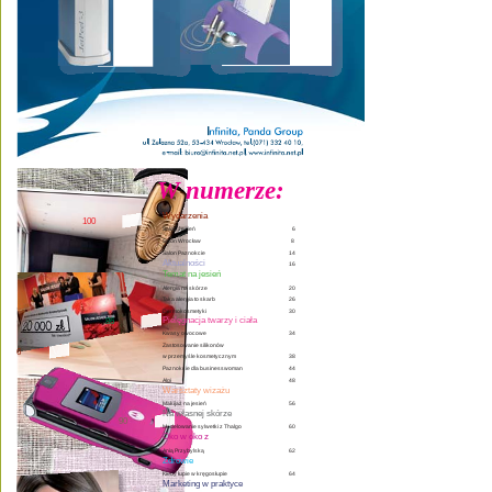
W numerze:
Wydarzenia
100
6
Salon Jesień   
Salon Wrocław 
 8
Salon Paznokcie  
14
Aktualności
16
Temat na jesień
Alergia na skórze 
20
Taka alergia to skarb 
26 
Dermokosmetyki 
30 
Pielęgnacja twarzy i ciała
86
34 
Kwasy owocowe 
Zastosowanie silikonów 
6
38 
w przemyśle kosmetycznym 
Paznokcie dla businesswoman 
44 
Algi 
48
Warsztaty wizażu
56
Makijaż na jesień 
Na własnej skórze
90
60
Modelowanie sylwetki z Thalgo 
Oko w oko z 
Anią Przybylską 
62
Zdrowie
64
Kiedy łupie w kręgosłupie
Marketing w praktyce