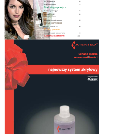
68
PR w małej  rmie
Polki i kosmetyki 
74
Marketing w praktyce
76
Kupić czy wynająć? 
Jak mówić NIE 
80
Kolor we wnętrzu 
gabinetu kosmetycznego 
86
16
Nowe technologie
90
Komórka dla Venus 
Porady prawne
Jak sporządzić umowę najmu 
94
Koszyk z gadżetami
100
56