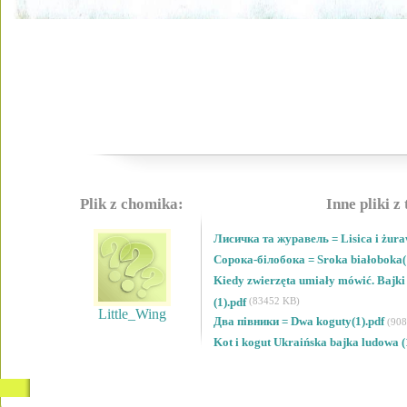
Plik z chomika:
Inne pliki z
Лисичка та журавель = Lisica i żura
Сорока-білобока = Sroka białoboka(
Kiedy zwierzęta umiały mówić. Bajki
(1).pdf
(83452 KB)
Little_Wing
Два півники = Dwa koguty(1).pdf
(90
Kot i kogut Ukraińska bajka ludowa (