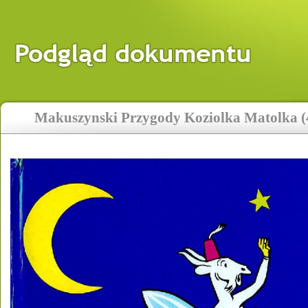
Makuszynski Przygody Koziolka Matolka (4